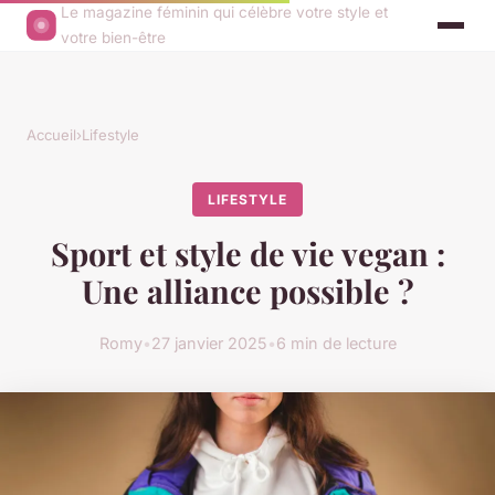
Le magazine féminin qui célèbre votre style et
votre bien-être
Accueil
›
Lifestyle
LIFESTYLE
Sport et style de vie vegan :
Une alliance possible ?
Romy
•
27 janvier 2025
•
6 min de lecture