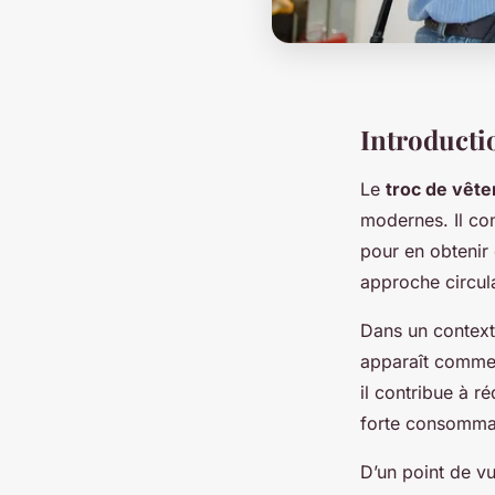
Introducti
Le
troc de vêt
modernes. Il con
pour en obtenir 
approche circulai
Dans un context
apparaît comme 
il contribue à r
forte consommat
D’un point de v