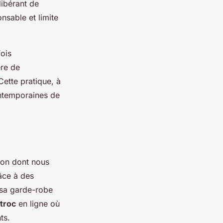
libérant de
sable et limite
ois
ère de
ette pratique, à
contemporaines de
çon dont nous
âce à des
r sa garde-robe
troc
en ligne où
ts.