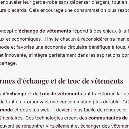
renouveler leur garde-robe sans dépenser d’argent, tout en 
eurs placards. Cela encourage une consommation plus respon
oncept d’
échange de vêtements
répond à des enjeux à la f
x et économiques. Il invite chacun à reconsidérer sa mani
de et favorise une économie circulaire bénéfique à tous. C
e et innovante, s’intègre parfaitement dans les aspirations 
 partage.
ormes d’échange et de troc de vêtements
s d’échange
et de
troc de vêtements
ont transformé la fa
de tout en promouvant une consommation plus durable. Gr
e mode
et des sites web, il devient plus facile de renouvele
lémentaires. Ces technologies créent des
communautés de 
 peuvent se rencontrer virtuellement et échanger des vêtemen