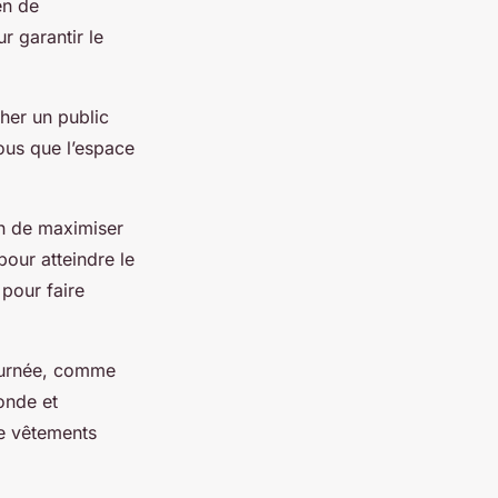
en de
ur garantir le
her un public
ous que l’espace
n de maximiser
pour atteindre le
 pour faire
ournée, comme
onde et
de vêtements