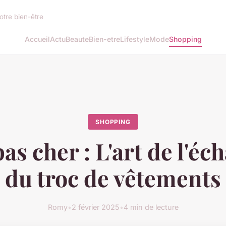
otre bien-être
Accueil
Actu
Beaute
Bien-etre
Lifestyle
Mode
Shopping
SHOPPING
s cher : L'art de l'éc
du troc de vêtements
Romy
•
2 février 2025
•
4 min de lecture