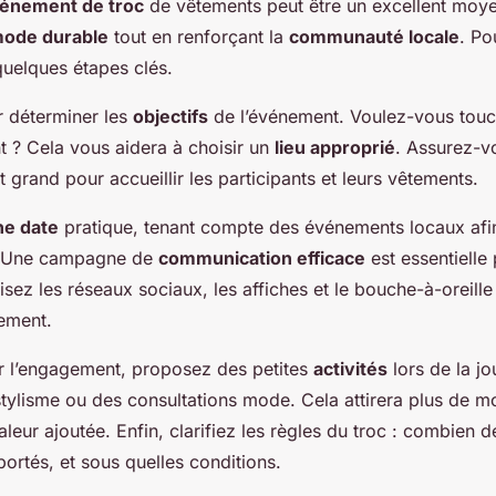
énement de troc
de vêtements peut être un excellent moy
ode durable
tout en renforçant la
communauté locale
. Po
quelques étapes clés.
déterminer les
objectifs
de l’événement. Voulez-vous touc
nt ? Cela vous aidera à choisir un
lieu approprié
. Assurez-v
 grand pour accueillir les participants et leurs vêtements.
ne date
pratique, tenant compte des événements locaux afi
n. Une campagne de
communication efficace
est essentielle 
ilisez les réseaux sociaux, les affiches et le bouche-à-oreille
nement.
 l’engagement, proposez des petites
activités
lors de la j
stylisme ou des consultations mode. Cela attirera plus de m
leur ajoutée. Enfin, clarifiez les règles du troc : combien 
ortés, et sous quelles conditions.