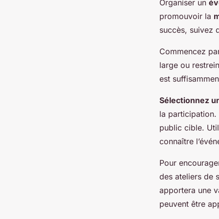
Organiser un
év
promouvoir la
m
succès, suivez 
Commencez par 
large ou restrei
est suffisamment
Sélectionnez u
la participatio
public cible. Ut
connaître l’évé
Pour encourager
des ateliers de 
apportera une va
peuvent être app