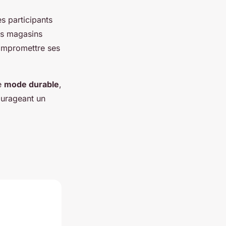
es participants
es magasins
compromettre ses
ne
mode durable
,
ourageant un