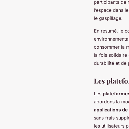
participants de 
l’espace dans l
le gaspillage.
En résumé, le c
environnementau
consommer la mo
la fois solidair
durabilité et de
Les platef
Les
plateforme
abordons la mo
applications d
sans frais supp
les utilisateurs