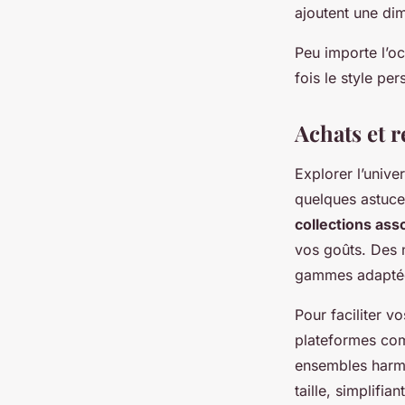
ajoutent une di
Peu importe l’oc
fois le style pe
Achats et 
Explorer l’unive
quelques astuces
collections ass
vos goûts. De
gammes adaptées
Pour faciliter vo
plateformes c
ensembles harmon
taille, simplifia