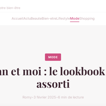
otre bien-être
Accueil
Actu
Beaute
Bien-etre
Lifestyle
Mode
Shopping
MODE
 et moi : le lookboo
assorti
Romy
•
3 février 2025
•
6 min de lecture