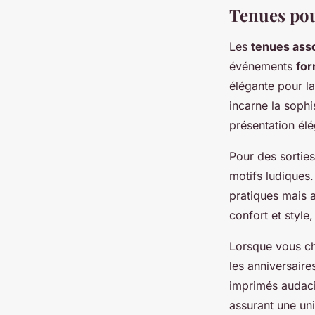
Tenues pou
Les
tenues asso
événements
for
élégante pour l
incarne la sophi
présentation élé
Pour des sortie
motifs ludiques.
pratiques mais a
confort et style,
Lorsque vous c
les anniversaires
imprimés audaci
assurant une uni