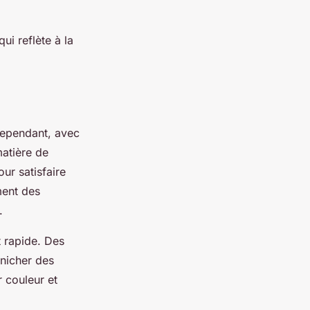
qui reflète à la
cependant, avec
matière de
ur satisfaire
ment des
.
t rapide. Des
nicher des
 couleur et