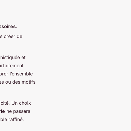
ssoires
.
ns créer de
histiquée et
arfaitement
brer l’ensemble
res ou des motifs
icité. Un choix
yle
ne passera
le raffiné.