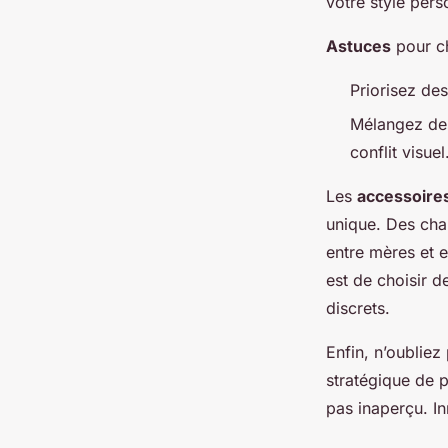
votre style pers
Astuces
pour ch
Priorisez des
Mélangez des
conflit visuel
Les
accessoire
unique. Des cha
entre mères et e
est de choisir d
discrets.
Enfin, n’oubliez
stratégique de p
pas inaperçu. In