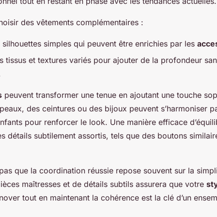
onnel tout en restant en phase avec les tendances actuelles.
oisir des vêtements complémentaires :
 silhouettes simples qui peuvent être enrichies par les
acce
 tissus et textures variés pour ajouter de la profondeur sa
.
s
peuvent transformer une tenue en ajoutant une touche sop
peaux, des ceintures ou des bijoux peuvent s’harmoniser p
nfants pour renforcer le look. Une manière efficace d’équili
es détails subtilement assortis, tels que des boutons similai
 pas que la coordination réussie repose souvent sur la simpl
ièces maîtresses et de détails subtils assurera que votre
st
nover tout en maintenant la cohérence est la clé d’un ensemb