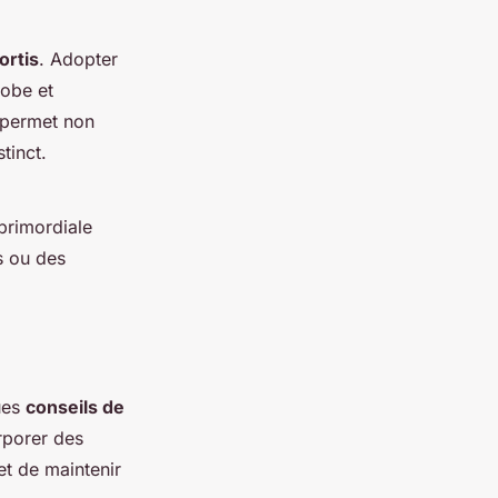
ortis
. Adopter
robe et
i permet non
tinct.
 primordiale
s ou des
ques
conseils de
rporer des
et de maintenir