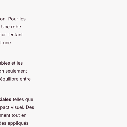
ion. Pour les
. Une robe
ur l’enfant
nt une
ables et les
 non seulement
équilibre entre
iales
telles que
impact visuel. Des
ment tout en
des appliqués,