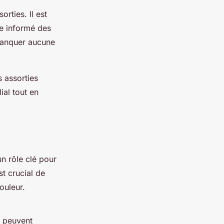
rties. Il est
re informé des
 manquer aucune
 assorties
ial tout en
n rôle clé pour
st crucial de
ouleur.
s peuvent