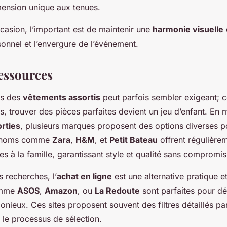
mension unique aux tenues.
casion, l’important est de maintenir une
harmonie visuelle
rsonnel et l’envergure de l’événement.
ressources
rs des
vêtements assortis
peut parfois sembler exigeant; 
, trouver des pièces parfaites devient un jeu d’enfant. En 
orties
, plusieurs marques proposent des options diverses po
s noms comme
Zara
,
H&M
, et
Petit Bateau
offrent régulière
 à la famille, garantissant style et qualité sans compromis
s recherches, l’
achat en ligne
est une alternative pratique e
omme
ASOS
,
Amazon
, ou
La Redoute
sont parfaites pour dé
ieux. Ces sites proposent souvent des filtres détaillés par
nt le processus de sélection.